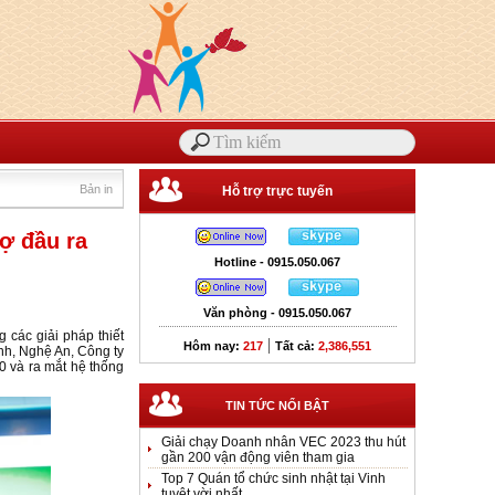
Bản in
Hỗ trợ trực tuyến
ợ đầu ra
Hotline - 0915.050.067
Văn phòng - 0915.050.067
 các giải pháp thiết
|
Hôm nay:
217
Tất cả:
2,386,551
nh, Nghệ An, Công ty
0 và ra mắt hệ thống
TIN TỨC NỔI BẬT
Giải chạy Doanh nhân VEC 2023 thu hút
gần 200 vận động viên tham gia
Top 7 Quán tổ chức sinh nhật tại Vinh
tuyệt vời nhất