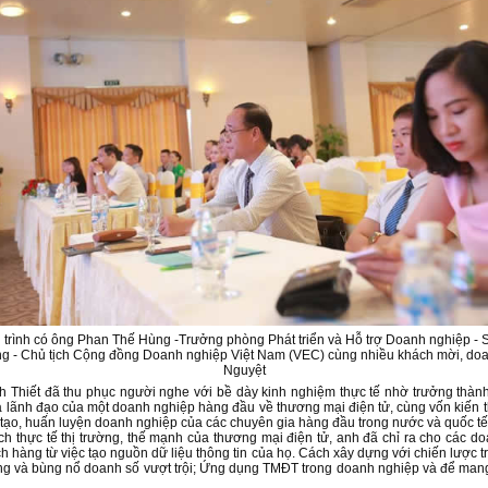
trình có ông Phan Thế Hùng -Trưởng phòng Phát triển và Hỗ trợ Doanh nghiệp - 
 - Chủ tịch Cộng đồng Doanh nghiệp Việt Nam (VEC) cùng nhiều khách mời, doa
Nguyệt
 Thiết đã thu phục người nghe với bề dày kinh nghiệm thực tế nhờ trưởng thành 
à lãnh đạo của một doanh nghiệp hàng đầu về thương mại điện tử, cùng vốn kiến th
tạo, huấn luyện doanh nghiệp của các chuyên gia hàng đầu trong nước và quốc tế
h thực tế thị trường, thế mạnh của thương mại điện tử, anh đã chỉ ra cho các 
 hàng từ việc tạo nguồn dữ liệu thông tin của họ. Cách xây dựng với chiến lược t
ng và bùng nổ doanh số vượt trội; Ứng dụng TMĐT trong doanh nghiệp và để mang 