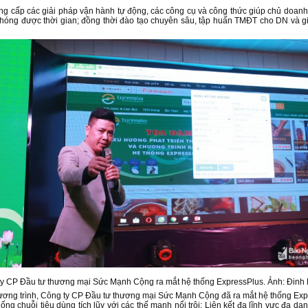
ng cấp các giải pháp vận hành tự động, các công cụ và công thức giúp chủ doanh
hóng được thời gian; đồng thời đào tạo chuyên sâu, tập huấn TMĐT cho DN và g
y CP Đầu tư thương mại Sức Mạnh Cộng ra mắt hệ thống ExpressPlus. Ảnh: Đinh
ơng trình, Công ty CP Đầu tư thương mại Sức Mạnh Cộng đã ra mắt hệ thống Exp
ống chuỗi tiêu dùng tích lũy với các thế mạnh nổi trội: Liên kết đa lĩnh vực đa dạn