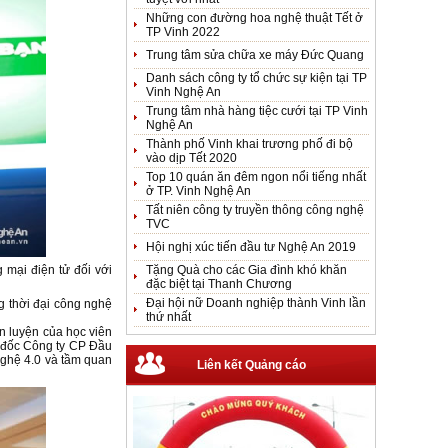
Những con đường hoa nghệ thuật Tết ở
TP Vinh 2022
Trung tâm sửa chữa xe máy Đức Quang
Danh sách công ty tổ chức sự kiện tại TP
Vinh Nghệ An
Trung tâm nhà hàng tiệc cưới tại TP Vinh
Nghệ An
Thành phố Vinh khai trương phố đi bộ
vào dịp Tết 2020
Top 10 quán ăn đêm ngon nổi tiếng nhất
ở TP. Vinh Nghệ An
Tất niên công ty truyền thông công nghệ
TVC
Hội nghị xúc tiến đầu tư Nghệ An 2019
Tặng Quà cho các Gia đình khó khăn
 mại điện tử đối với
đặc biệt tại Thanh Chương
Đại hội nữ Doanh nghiệp thành Vinh lần
g thời đại công nghệ
thứ nhất
n luyện của học viên
m đốc Công ty CP Đầu
nghệ 4.0 và tầm quan
Liên kết Quảng cáo