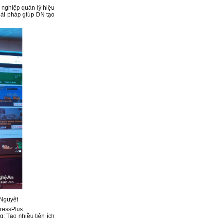
 nghiệp quản lý hiệu
iải pháp giúp DN tạo
 Nguyệt
ressPlus.
g; Tạo nhiều tiện ích