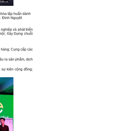
khóa tập huấn dành
h: Đinh Nguyệt
nghiệp và phát triển
nội; Xây Dựng chuỗi
h hàng; Cung cấp các
ầu ra sản phẩm, dịch
c sự kiện cộng đồng;