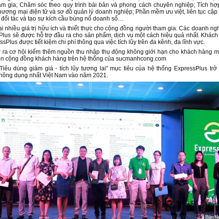
ham gia; Chăm sóc theo quy trình bài bản và phong cách chuyên nghiệp; Tích h
thương mại điện tử và sơ đồ quản lý doanh nghiệp; Phần mềm ưu việt, liên tục cập
o đối tác và tạo sự kích cầu bùng nổ doanh số…
 nhiều giá trị hữu ích và thiết thực cho cộng đồng người tham gia. Các doanh ngh
Plus sẽ được hỗ trợ đầu ra cho sản phẩm, dịch vụ một cách hiệu quả nhất. Khác
Plus được tiết kiệm chi phí thông qua việc tích lũy trên đa kênh, đa lĩnh vực.
 ra cơ hội kiếm thêm nguồn thu nhập thụ động không giới hạn cho khách hàng m
riển cộng đồng khách hàng trên hệ thống của sucmanhcong.com
êu dùng giảm giá - tích lũy tương lai” mục tiêu của hệ thống ExpressPlus trở
thông dụng nhất Việt Nam vào năm 2021.