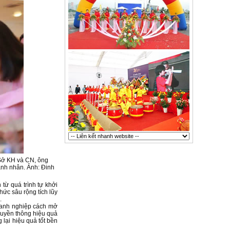
Sở KH và CN, ông
nh nhân. Ảnh: Đinh
từ quá trình tự khởi
ức sâu rộng tích lũy
.
doanh nghiệp cách mở
ruyền thông hiệu quả
lại hiệu quả tốt bền