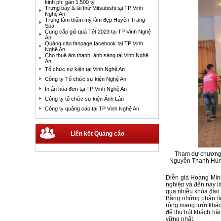
kinh phí gần 1.500 tỷ
Trưng bày & lái thử Mitsubishi tại TP Vinh
Nghệ An
Trung tâm thẩm mỹ làm đẹp Huyền Trang
Spa
Cung cấp giỏ quà Tết 2023 tại TP Vinh Nghệ
An
Quảng cáo fanpage facebook tại TP Vinh
Nghệ An
Cho thuê âm thanh, ánh sáng tại Vinh Nghệ
An
Tổ chức sự kiện tại Vinh Nghệ An
Công ty Tổ chức sự kiện Nghệ An
In ấn hóa đơn tại TP Vinh Nghệ An
Công ty tổ chức sự kiện Ánh Lân
Công ty quảng cáo tại TP Vinh Nghệ An
Liên kết Quảng cáo
Tham dự chương 
Nguyễn Thanh Hùng
Diễn giả Hoàng Minh
nghiệp và đến nay l
qua nhiều khóa đào 
Bằng những phân tíc
rộng mạng lưới khách
để thu hút khách hà
vững nhất.