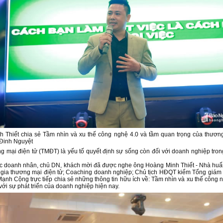
 Thiết chia sẻ Tầm nhìn và xu thế công nghệ 4.0 và tầm quan trọng của thương
 Đinh Nguyệt
 mại điện tử (TMĐT) là yếu tố quyết định sự sống còn đối với doanh nghiệp tron
ác doanh nhân, chủ DN, khách mời đã được nghe ông Hoàng Minh Thiết - Nhà huấ
n gia thương mại điện tử; Coaching doanh nghiệp; Chủ tịch HĐQT kiểm Tổng giá
ạnh Cộng trực tiếp chia sẻ những thông tin hữu ích về: Tầm nhìn và xu thế công 
ới sự phát triển của doanh nghiệp hiện nay.