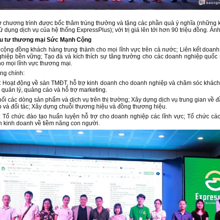
 chương trình được bốc thăm trúng thưởng và tặng các phần quà ý nghĩa (những 
ử dụng dịch vụ của hệ thống ExpressPlus); với trị giá lên tới hơn 90 triệu đồng. Ản
ầu tư thương mại Sức Mạnh Cộng
 cộng đồng khách hàng trung thành cho mọi lĩnh vực trên cả nước; Liên kết doanh 
iệp bền vững; Tạo đà và kích thích sự tăng trưởng cho các doanh nghiệp quốc 
o mọi lĩnh vực thương mại.
ng chính:
: Hoạt động về sàn TMĐT, hỗ trợ kinh doanh cho doanh nghiệp và chăm sóc khác
quản lý, quảng cáo và hỗ trợ marketing.
i các dòng sản phẩm và dịch vụ trên thị trường; Xây dựng dịch vụ trung gian về đ
 và đối tác; Xây dựng chuỗi thương hiệu và đồng thương hiệu.
 Tổ chức đào tạo huấn luyện hỗ trợ cho doanh nghiệp các lĩnh vực; Tổ chức cá
ện kinh doanh về tiềm năng con người.