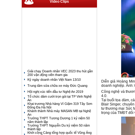
Video Clips
Giải chạy Doanh nhân VEC 2023 thu hút gần
200 vận động viên tham gia
Kỷ ngày doanh nhân Việt Nam 13/10
Diễn giả Hoàng Minh
doanh nghiệp. Ảnh:
Trung tâm sửa chữa xe máy Đức Quang
Công nghệ và thương
Hội nghị xúc tiến đầu tư Nghệ An 2019
4.0.
Tổ chức đám cưới trọn gói tại TP Vinh Nghệ
Tại buổi tọa đàm, c
An
Khai trương Nhà hàng Ví Giặm 319 Tây Sơn
Blair Singer, chuyê
Đống Đa Hà Nội
tư thương mại Sức M
Khánh thành Nhà máy MASAN MB tại Nghệ
trọng của TMĐT đối v
An
Trường THPT Tương Dương 1 kỷ niệm 50
năm thành lập
Trường THPT Nguyễn Du kỷ niệm 50 năm
thành lập
Khởi công Cảng tổng hợp quốc tế Vũng Áng