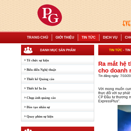
TRANG CHỦ
GIỚI THIỆU
TIN TỨC
DỊCH VỤ
CH
DANH MỤC SẢN PHẨM
TIN TỨC
-
TIN
Tổ chức sự kiện
Ra mắt hệ t
cho doanh 
Biểu diễn Nghệ thuật
Tin đăng ngày: 7/10/2
Thiết kế Quảng cáo
Thiết kế In ấn
Với mong muốn cung 
thực đối với sự phát
CP Đầu tư thương mạ
Chụp ảnh quảng cáo
ExpressPlus”.
Đào tạo nhân sự
Quay phim sự kiện