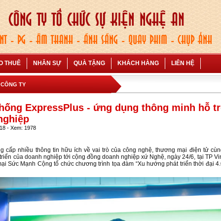
O THUÊ
NHÂN SỰ
QUÀ TẶNG
KHÁCH HÀNG
LIÊN HỆ
 CÔNG TY
hống ExpressPlus - ứng dụng thông minh hỗ tr
nghiệp
018 - Xem: 1978
cấp nhiều thông tin hữu ích về vai trò của công nghệ, thương mại điện tử cùng
 triển của doanh nghiệp tới cộng đồng doanh nghiệp xứ Nghệ, ngày 24/6, tại TP Vi
i Sức Mạnh Cộng tổ chức chương trình tọa đàm “Xu hướng phát triển thời đại 4.