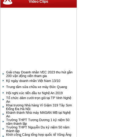
Video Clips
Giải chạy Doanh nhân VEC 2023 thu hút gần
200 vận động viên tham gia
Kỷ ngày doanh nhân Việt Nam 13/10
Trung tâm sửa chữa xe máy Đức Quang
Hội nghị xúc tiến đầu tư Nghệ An 2019
Tổ chức đám cưới trọn gói tại TP Vinh Nghệ
An
Khai trương Nhà hàng Ví Giặm 319 Tây Sơn
Đống Đa Hà Nội
Khánh thành Nhà máy MASAN MB tại Nghệ
An
Trường THPT Tương Dương 1 kỷ niệm 50
năm thành lập
Trường THPT Nguyễn Du kỷ niệm 50 năm
thành lập
Khởi công Cảng tổng hợp quốc tế Vũng Áng