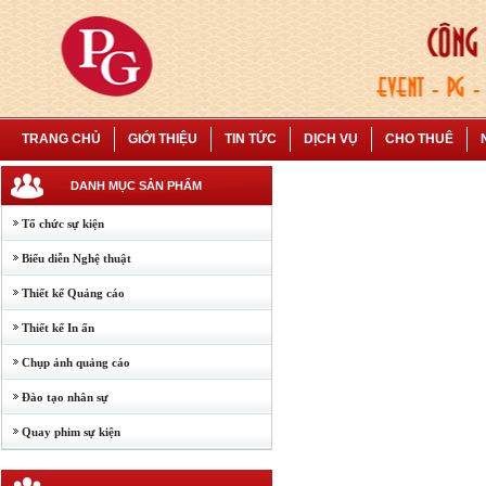
TRANG CHỦ
GIỚI THIỆU
TIN TỨC
DỊCH VỤ
CHO THUÊ
DANH MỤC SẢN PHẨM
Tổ chức sự kiện
Biểu diễn Nghệ thuật
Thiết kế Quảng cáo
Thiết kế In ấn
Chụp ảnh quảng cáo
Đào tạo nhân sự
Quay phim sự kiện