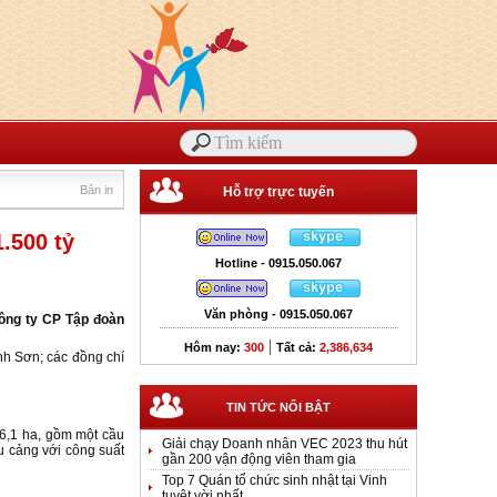
Bản in
Hỗ trợ trực tuyến
.500 tỷ
Hotline - 0915.050.067
Văn phòng - 0915.050.067
Công ty CP Tập đoàn
|
Hôm nay:
300
Tất cả:
2,386,634
nh Sơn; các đồng chí
TIN TỨC NỔI BẬT
6,1 ha, gồm một cầu
Giải chạy Doanh nhân VEC 2023 thu hút
u cảng với công suất
gần 200 vận động viên tham gia
Top 7 Quán tổ chức sinh nhật tại Vinh
tuyệt vời nhất