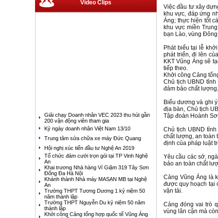
Video Clips
Việc đầu tư xây dựn
khu vực, đáp ứng nh
Áng; thực hiện tốt 
khu vực miền Trung;
bạn Lào, vùng Đông
Phát biểu tại lễ kh
phát triển, đi lên c
KKT Vũng Áng sẽ tạo
tiếp theo.
Khởi công Cảng tổng
Chủ tịch UBND tỉnh 
đảm bảo chất lượng, 
Biểu dương và ghi ý 
địa bàn, Chủ tịch U
Giải chạy Doanh nhân VEC 2023 thu hút gần
Tập đoàn Hoành Sơn đ
200 vận động viên tham gia
Kỷ ngày doanh nhân Việt Nam 13/10
Chủ tịch UBND tỉnh 
chất lượng, an toàn 
Trung tâm sửa chữa xe máy Đức Quang
định của pháp luật t
Hội nghị xúc tiến đầu tư Nghệ An 2019
Tổ chức đám cưới trọn gói tại TP Vinh Nghệ
Yêu cầu các sở, ngàn
An
bảo an toàn chất l
Khai trương Nhà hàng Ví Giặm 319 Tây Sơn
Đống Đa Hà Nội
Cảng Vũng Áng là kh
Khánh thành Nhà máy MASAN MB tại Nghệ
được quy hoạch tại
An
vận tải.
Trường THPT Tương Dương 1 kỷ niệm 50
năm thành lập
Trường THPT Nguyễn Du kỷ niệm 50 năm
Cảng đóng vai trò q
thành lập
vùng lân cận mà còn
Khởi công Cảng tổng hợp quốc tế Vũng Áng