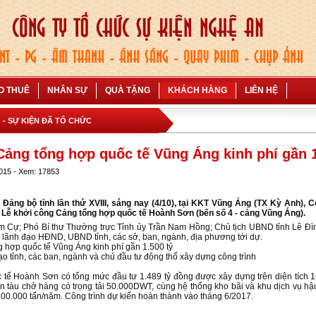
O THUÊ
NHÂN SỰ
QUÀ TẶNG
KHÁCH HÀNG
LIÊN HỆ
G
-
SỰ KIỆN ĐÃ TỔ CHỨC
ảng tổng hợp quốc tế Vũng Áng kinh phí gần 1
2015 - Xem: 17853
Đảng bộ tỉnh lần thứ XVIII, sáng nay (4/10), tại KKT Vũng Áng (TX Kỳ Anh), 
Lễ khởi công Cảng tổng hợp quốc tế Hoành Sơn (bến số 4 - cảng Vũng Áng).
im Cự; Phó Bí thư Thường trực Tỉnh ủy Trần Nam Hồng; Chủ tịch UBND tỉnh Lê Đì
, lãnh đạo HĐND, UBND tỉnh, các sở, ban, ngành, địa phương tới dự.
 hợp quốc tế Vũng Áng kinh phí gần 1.500 tỷ
o tỉnh, các ban, ngành và chủ đầu tư động thổ xây dựng công trình
tế Hoành Sơn có tổng mức đầu tư 1.489 tỷ đồng được xây dựng trên diện tích 1
ận tàu chở hàng có trọng tải 50.000DWT, cùng hệ thống kho bãi và khu dịch vụ hậ
.300.000 tấn/năm. Công trình dự kiến hoàn thành vào tháng 6/2017.