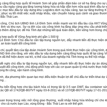
g cảng tổng hợp quốc tế Hoành Sơn sẽ góp phần đảm bảo cơ sở hạ tầng cho sự ph
u cầu ngày càng gia tăng lượng hàng hóa và hấp dẫn hơn nữa quá trình đầu tư 
các mục tiêu đầu tư xây dựng khu Logistics dịch vụ hậu cảng, tạo sự tăng trưởng 
 phục vụ tốt nhất việc xuất nhập khẩu, vận chuyển hàng quá cảnh và giao thươ
 Bắc Thái Lan.
ởi công, Chủ tịch UBND tỉnh Lê Đình Sơn nhấn mạnh vai trò đầu tàu của KKT Vũng
ủa tỉnh và khu vực. Sự ra đời của các công trình hạ tầng đáp ứng nhu cầu phát tr
 thêm động lực để Hà Tĩnh đạt những kết quả toàn diện, bền vững hơn trong ch
 hợp quốc tế Vũng Áng kinh phí gần 1.500 tỷ
Lê Đình Sơn: Chủ đầu tư cần tập trung nguồn lực, đẩy nhanh tiến độ thực hiện 
an toàn tuyệt đối công trình
chí, quyết tâm của tập đoàn Hoành Sơn trong quá trình thực hiện các công trình, 
BND tỉnh cho rằng, với việc đầu tư xây dựng bến cảng tổng hợp quốc tế tại cảng 
ã thể hiện được vai trò, vị thế của doanh nghiệp Hà Tĩnh trong xu thế hội nhập.
đề nghị chủ đầu tư tập trung nguồn lực, đẩy nhanh tiến độ thực hiện dự án đú
tuyệt đối công trình; chủ động phối hợp với các cơ quan quản lý nhà nước thực hi
rong thi công, vận hành công trình.
h, địa phương liên quan tạo mọi điều kiện thuận lợi để chủ đầu tư triển khai dự 
ượng…
u bến tổng hợp cho tàu bách hóa có trọng tải từ 3-5 vạn DWT, tàu container s
 các QĐ số 1742/QĐ-BGTVT ngày 03-8-2011 và số 137/QĐ-BGTVT ngày 17-01-201
uan trọng trong việc mở rộng giao thương, xuất nhập hàng hóa không chỉ cho k
 cho cả nước bạn Lào, vùng Đông - Bắc Thái Lan ra với thế giới.