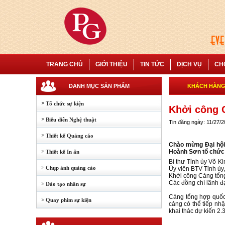
TRANG CHỦ
GIỚI THIỆU
TIN TỨC
DỊCH VỤ
CH
DANH MỤC SẢN PHẨM
KHÁCH HÀN
Tổ chức sự kiện
Khởi công C
Biểu diễn Nghệ thuật
Tin đăng ngày: 11/27/
Thiết kế Quảng cáo
Chào mừng Đại hội 
Hoành Sơn tổ chức 
Thiết kế In ấn
Bí thư Tỉnh ủy Võ K
Chụp ảnh quảng cáo
Ủy viên BTV Tỉnh ủy
Khởi công Cảng tổng
Các đồng chí lãnh đạ
Đào tạo nhân sự
Cảng tổng hợp quốc 
Quay phim sự kiện
cảng có thể tiếp nh
khai thác dự kiến 2