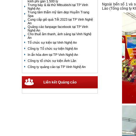
kinh phí gần 1.500 tỷ
Ngoài bến số 1 và s
Trưng bày & lái thử Mitsubishi tại TP Vinh
Lào (Tổng công ty 
Nghệ An
Trung tâm thẩm mỹ làm đẹp Huyền Trang
Spa
Cung cấp giỏ quà Tết 2023 tại TP Vinh Nghệ
An
Quảng cáo fanpage facebook tại TP Vinh
Nghệ An
Cho thuê âm thanh, ánh sáng tại Vinh Nghệ
An
Tổ chức sự kiện tại Vinh Nghệ An
Công ty Tổ chức sự kiện Nghệ An
In ấn hóa đơn tại TP Vinh Nghệ An
Công ty tổ chức sự kiện Ánh Lân
Công ty quảng cáo tại TP Vinh Nghệ An
Liên kết Quảng cáo