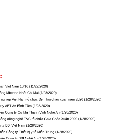
c:
hân Việt Nam 13/10
(11/22/2020)
hống Mbeeno Nhất Chi Mai
(1/28/2020)
 nghiệp Việt Nam tổ chức đêm hội chào xuân năm 2020
(1/28/2020)
ng ty ABT An Bình Tâm
(1/28/2020)
 niên Công ty Cơ khí Thành Vinh Nghệ An
(1/28/2020)
thông công nghệ TVC tổ chức Gala Chào Xuân 2020
(1/28/2020)
g ty BBI Việt Nam
(1/28/2020)
niên Công ty Thiết bị y tế Miền Trung
(1/28/2020)
 niên Công ty BBI Nghệ An
(1/28/2020)