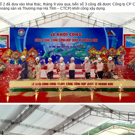
ố 2 đã đưa vào khai thác, tháng 9 vừa qua, bến số 3 cũng đã được Công ty CP 
Khoáng sản và Thương mại Hà Tĩnh – CTCP) khởi công xây dựng.