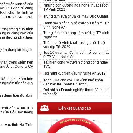
át triển kinh tế của
Những con đường hoa nghệ thuật Tết ở
vào Khu kinh tế Vũng
TP Vinh 2022
KT-XH cho Hà Tĩnh và
Trung tâm sửa chữa xe máy Đức Quang
ng, hợp tác với nước
Danh sách công ty tổ chức sự kiện tại TP
Vinh Nghệ An
 Áng trong quá trình
Trung tâm nhà hàng tiệc cưới tại TP Vinh
iển ngày càng cao của
Nghệ An
ặng đường phát triển
Thành phố Vinh khai trương phố đi bộ
vào dịp Tết 2020
dự án đúng kế hoạch,
Top 10 quán ăn đêm ngon nổi tiếng nhất
ở TP. Vinh Nghệ An
dự án trọng điểm trên
Tất niên công ty truyền thông công nghệ
Vũng Áng, Công ty CP
TVC
Hội nghị xúc tiến đầu tư Nghệ An 2019
ng kế hoạch, đảm bảo
Tặng Quà cho các Gia đình khó khăn
ện nghiêm túc các quy
đặc biệt tại Thanh Chương
Đại hội nữ Doanh nghiệp thành Vinh lần
thứ nhất
án đúng tiến độ, đảm
ức chở đến 4.000TEU
Liên kết Quảng cáo
2 của Bộ Giao thông
hu vực tỉnh Hà Tĩnh,