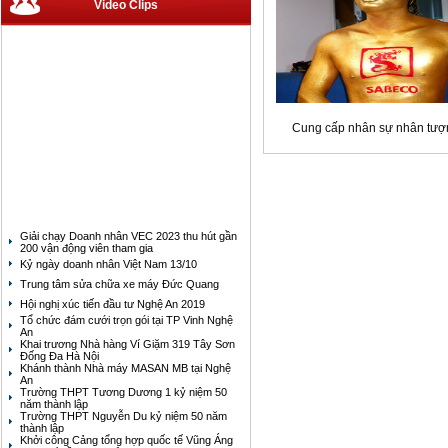
Video Clips
Cung cấp nhân sự nhân tượ
Giải chạy Doanh nhân VEC 2023 thu hút gần
200 vận động viên tham gia
Kỷ ngày doanh nhân Việt Nam 13/10
Trung tâm sửa chữa xe máy Đức Quang
Hội nghị xúc tiến đầu tư Nghệ An 2019
Tổ chức đám cưới trọn gói tại TP Vinh Nghệ
An
Khai trương Nhà hàng Ví Giặm 319 Tây Sơn
Đống Đa Hà Nội
Khánh thành Nhà máy MASAN MB tại Nghệ
An
Trường THPT Tương Dương 1 kỷ niệm 50
năm thành lập
Trường THPT Nguyễn Du kỷ niệm 50 năm
thành lập
Khởi công Cảng tổng hợp quốc tế Vũng Áng