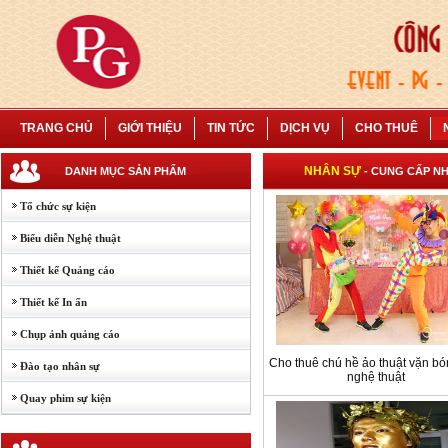
TRANG CHỦ
GIỚI THIỆU
TIN TỨC
DỊCH VỤ
CHO THUÊ
NHÂN SỰ
DANH MỤC SẢN PHẨM
- CUNG CẤP N
Tổ chức sự kiện
Biểu diễn Nghệ thuật
Thiết kế Quảng cáo
Thiết kế In ấn
Chụp ảnh quảng cáo
Cho thuê chú hề ảo thuật vặn bó
Đào tạo nhân sự
nghệ thuật
Quay phim sự kiện